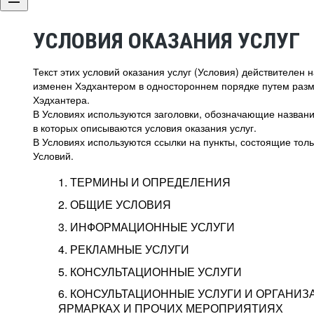
УСЛОВИЯ ОКАЗАНИЯ УСЛУГ
Текст этих условий оказания услуг (Условия) действителен
изменен Хэдхантером в одностороннем порядке путем раз
Хэдхантера.
В Условиях используются заголовки, обозначающие название
в которых описываются условия оказания услуг.
В Условиях используются ссылки на пункты, состоящие тольк
Условий.
1. ТЕРМИНЫ И ОПРЕДЕЛЕНИЯ
2. ОБЩИЕ УСЛОВИЯ
3. ИНФОРМАЦИОННЫЕ УСЛУГИ
1.1. Хэдхантер, или
Хэдхантер, ООО «Хэдх
4. РЕКЛАМНЫЕ УСЛУГИ
HeadHunter, или
г. Москва, внутригор
2.1. Типы и статусы регистрации
5. КОНСУЛЬТАЦИОННЫЕ УСЛУГИ
Исполнитель
Тверской,
2-я
Брестска
Типы регистрации
3.1. Предоставление доступа к базе данн
2.2. Активация услуг
6. КОНСУЛЬТАЦИОННЫЕ УСЛУГИ И ОРГАНИЗ
о трудоустройстве с возможностью просмо
Описание и активация
ЯРМАРКАХ И ПРОЧИХ МЕРОПРИЯТИЯХ
Хэдхантер — администра
2.1.1. Заказчику может быть присвоен один
4.0. Общие условия оказания рекламных ус