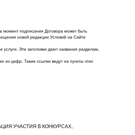
 на момент подписания Договора может быть
мещения новой редакции Условий на Сайте
 услуги. Эти заголовки дают названия разделам,
о из цифр. Такие ссылки ведут на пункты этих
антер», ИНН 7718620740, адрес: 125047,
одская территория Муниципальный округ
я улица, дом 48, помещ. 25
ых резюме с предложениями Соискателей
АЦИЯ УЧАСТИЯ В КОНКУРСАХ,
тра контактной информации Соискателя
тор сайтов: hh.ru, talantix.ru и других
 из Типов регистраций.
луг