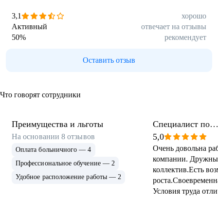
3,1
хорошо
Активный
отвечает на отзывы
50
%
рекомендует
Оставить отзыв
Что говорят сотрудники
Преимущества и льготы
Специалист по
сопровождению п
5,0
На основании
8
отзывов
Очень довольна ра
автотранспорта
Оплата больничного — 4
компании. Дружн
Профессиональное обучение — 2
коллектив.Есть во
Удобное расположение работы — 2
роста.Своевременна
Условия труда отли
руководство всегда
Рекомендую как н