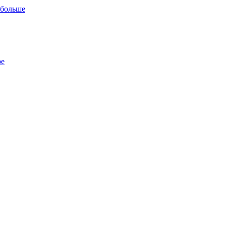
 больше
ре